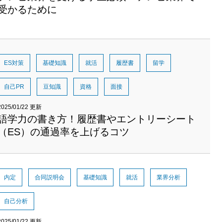
受かるために
ES対策
基礎知識
就活
履歴書
留学
自己PR
豆知識
資格
面接
2025/01/22 更新
語学力の書き方！履歴書やエントリーシート
（ES）の通過率を上げるコツ
内定
合同説明会
基礎知識
就活
業界分析
自己分析
2025/01/22 更新