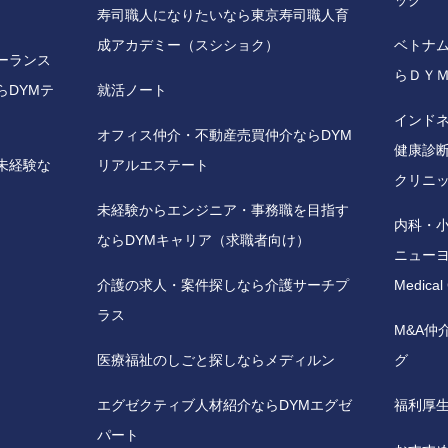
ック
寿司職人になりたいなら東京寿司職人育
成アカデミー（スシショク）
ベトナ
ーランス
らＤＹ
らDYMテ
就活ノート
インド
オフィス仲介・不動産売買仲介ならDYM
健康診断
未経験な
リアルエステート
クリニ
未経験からエンジニア・事務職を目指す
内科・
ならDYMキャリア（求職者向け）
ニューヨ
介護の求人・案件探しなら介護サーチプ
Medical
ラス
M&A仲
医療福祉のしごと探しならメディルン
グ
エグゼクティブ人材紹介ならDYMエグゼ
福利厚
パート