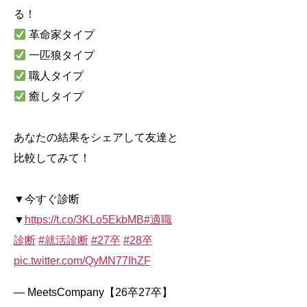
る！
革命家タイプ
一匹狼タイプ
職人タイプ
癒しタイプ
あなたの結果をシェアして友達と
比較してみて！
▼今すぐ診断
▼
https://t.co/3KLo5EkbMB
#適職
診断
#就活診断
#27卒
#28卒
pic.twitter.com/QyMN77IhZF
— MeetsCompany【26卒27卒】