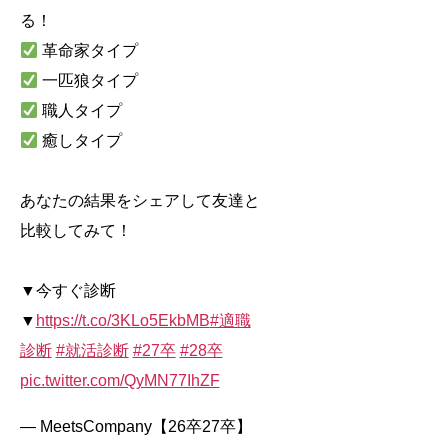
る！
革命家タイプ
一匹狼タイプ
職人タイプ
癒しタイプ
あなたの結果をシェアして友達と
比較してみて！
▼今すぐ診断
▼
https://t.co/3KLo5EkbMB
#適職
診断
#就活診断
#27卒
#28卒
pic.twitter.com/QyMN77IhZF
— MeetsCompany【26卒27卒】