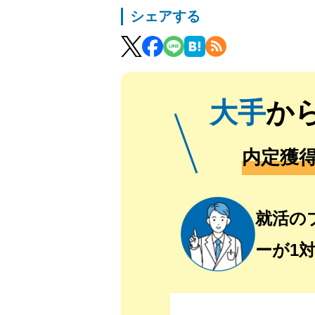
シェアする
大手
か
内定獲
就活の
ーが1