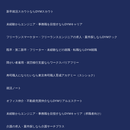
新卒就活スカウトならDYMスカウト
未経験からエンジニア・事務職を目指すならDYMキャリア
フリーランスマーケター・フリーランスエンジニアの求人・案件探しならDYMテック
既卒・第二新卒・フリーター・未経験などの就職・転職ならDYM就職
障がい者雇用・就労移行支援ならワークスバリアフリー
寿司職人になりたいなら東京寿司職人育成アカデミー（スシショク）
就活ノート
オフィス仲介・不動産売買仲介ならDYMリアルエステート
未経験からエンジニア・事務職を目指すならDYMキャリア（求職者向け）
介護の求人・案件探しなら介護サーチプラス