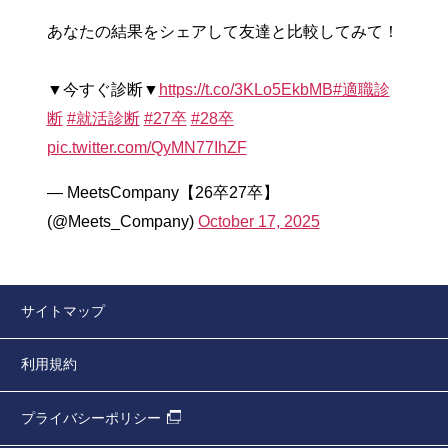
あなたの結果をシェアして友達と比較してみて！
▼今すぐ診断▼
https://t.co/3KLo5EkbMB
#適職診
断
#就活診断
#27卒
#28卒
pic.twitter.com/QyMN77IhZF
— MeetsCompany【26卒27卒】
(@Meets_Company)
October 17, 2025
サイトマップ
利用規約
プライバシーポリシー