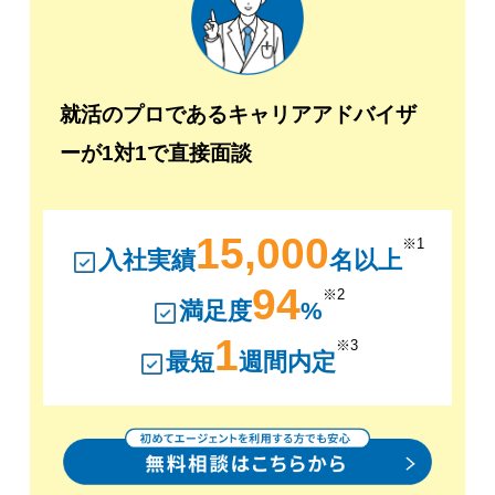
就活のプロであるキャリアアドバイザ
ーが1対1で直接面談
15,000
※1
入社実績
名以上
94
※2
満足度
%
1
※3
最短
週間内定