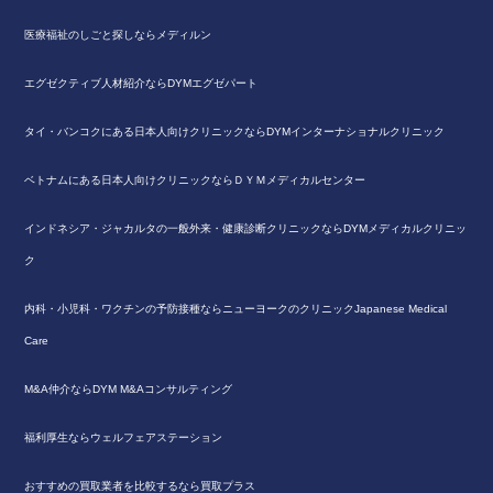
医療福祉のしごと探しならメディルン
エグゼクティブ人材紹介ならDYMエグゼパート
タイ・バンコクにある日本人向けクリニックならDYMインターナショナルクリニック
ベトナムにある日本人向けクリニックならＤＹＭメディカルセンター
インドネシア・ジャカルタの一般外来・健康診断クリニックならDYMメディカルクリニッ
ク
内科・小児科・ワクチンの予防接種ならニューヨークのクリニックJapanese Medical
Care
M&A仲介ならDYM M&Aコンサルティング
福利厚生ならウェルフェアステーション
おすすめの買取業者を比較するなら買取プラス