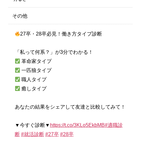
その他
27卒・28卒必見！働き方タイプ診断
「私って何系？」が3分でわかる！
革命家タイプ
一匹狼タイプ
職人タイプ
癒しタイプ
あなたの結果をシェアして友達と比較してみて！
▼今すぐ診断▼
https://t.co/3KLo5EkbMB
#適職診
断
#就活診断
#27卒
#28卒