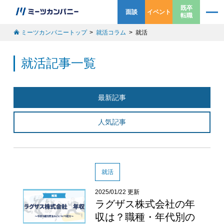
既卒
面談
イベント
転職
ミーツカンパニートップ
就活コラム
就活
就活記事一覧
最新記事
人気記事
就活
2025/01/22 更新
ラグザス株式会社の年
収は？職種・年代別の