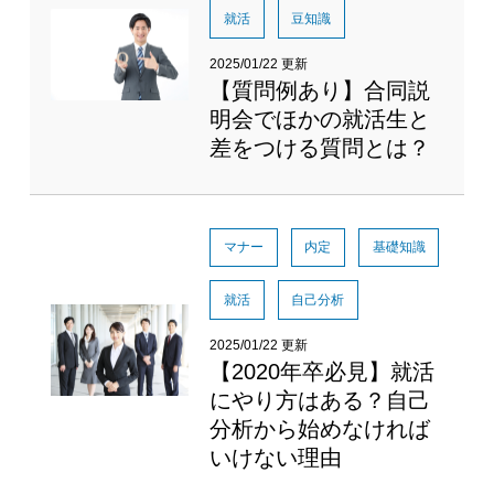
就活
豆知識
2025/01/22 更新
【質問例あり】合同説
明会でほかの就活生と
差をつける質問とは？
マナー
内定
基礎知識
就活
自己分析
2025/01/22 更新
【2020年卒必見】就活
にやり方はある？自己
分析から始めなければ
いけない理由