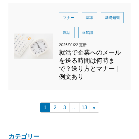
マナー
基準
基礎知識
就活
豆知識
2025/01/22 更新
就活で企業へのメール
を送る時間は何時ま
で？送り方とマナー｜
例文あり
1
2
3
…
13
»
カテゴリー