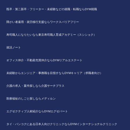
既卒・第二新卒・フリーター・未経験などの就職・転職ならDYM就職
障がい者雇用・就労移行支援ならワークスバリアフリー
寿司職人になりたいなら東京寿司職人育成アカデミー（スシショク）
就活ノート
オフィス仲介・不動産売買仲介ならDYMリアルエステート
未経験からエンジニア・事務職を目指すならDYMキャリア（求職者向け）
介護の求人・案件探しなら介護サーチプラス
医療福祉のしごと探しならメディルン
エグゼクティブ人材紹介ならDYMエグゼパート
タイ・バンコクにある日本人向けクリニックならDYMインターナショナルクリニック