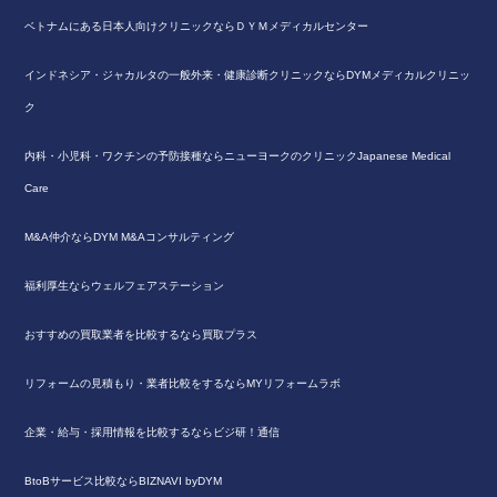
ベトナムにある日本人向けクリニックならＤＹＭメディカルセンター
インドネシア・ジャカルタの一般外来・健康診断クリニックならDYMメディカルクリニッ
ク
内科・小児科・ワクチンの予防接種ならニューヨークのクリニックJapanese Medical
Care
M&A仲介ならDYM M&Aコンサルティング
福利厚生ならウェルフェアステーション
おすすめの買取業者を比較するなら買取プラス
リフォームの見積もり・業者比較をするならMYリフォームラボ
企業・給与・採用情報を比較するならビジ研！通信
BtoBサービス比較ならBIZNAVI byDYM