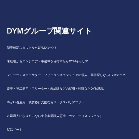
DYMグループ関連サイト
新卒就活スカウトならDYMスカウト
未経験からエンジニア・事務職を目指すならDYMキャリア
フリーランスマーケター・フリーランスエンジニアの求人・案件探しならDYMテック
既卒・第二新卒・フリーター・未経験などの就職・転職ならDYM就職
障がい者雇用・就労移行支援ならワークスバリアフリー
寿司職人になりたいなら東京寿司職人育成アカデミー（スシショク）
就活ノート