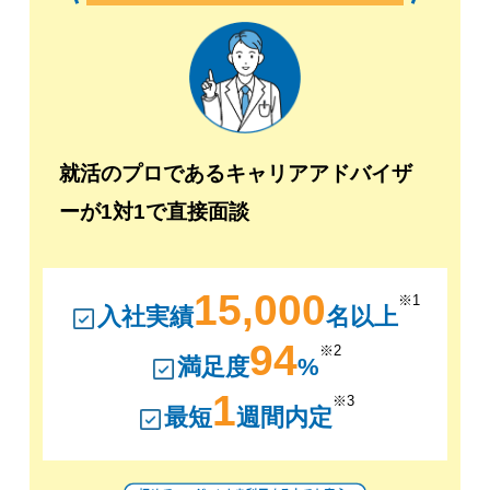
就活のプロであるキャリアアドバイザ
ーが1対1で直接面談
15,000
※1
入社実績
名以上
94
※2
満足度
%
1
※3
最短
週間内定