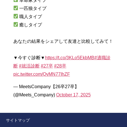
革命家タイプ
一匹狼タイプ
職人タイプ
癒しタイプ
あなたの結果をシェアして友達と比較してみて！
▼今すぐ診断▼
https://t.co/3KLo5EkbMB
#適職診
断
#就活診断
#27卒
#28卒
pic.twitter.com/QyMN77IhZF
— MeetsCompany【26卒27卒】
(@Meets_Company)
October 17, 2025
サイトマップ