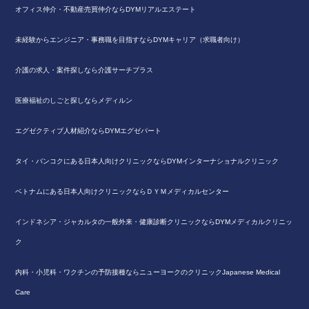
オフィス仲介・不動産売買仲介ならDYMリアルエステート
未経験からエンジニア・事務職を目指すならDYMキャリア（求職者向け）
介護の求人・案件探しなら介護サーチプラス
医療福祉のしごと探しならメディルン
エグゼクティブ人材紹介ならDYMエグゼパート
タイ・バンコクにある日本人向けクリニックならDYMインターナショナルクリニック
ベトナムにある日本人向けクリニックならＤＹＭメディカルセンター
インドネシア・ジャカルタの一般外来・健康診断クリニックならDYMメディカルクリニッ
ク
内科・小児科・ワクチンの予防接種ならニューヨークのクリニックJapanese Medical
Care