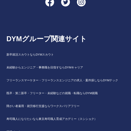
DYMグループ関連サイト
新卒就活スカウトならDYMスカウト
未経験からエンジニア・事務職を目指すならDYMキャリア
フリーランスマーケター・フリーランスエンジニアの求人・案件探しならDYMテック
既卒・第二新卒・フリーター・未経験などの就職・転職ならDYM就職
障がい者雇用・就労移行支援ならワークスバリアフリー
寿司職人になりたいなら東京寿司職人育成アカデミー（スシショク）