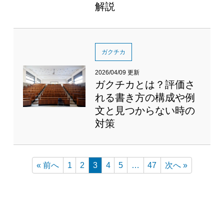
解説
ガクチカ
2026/04/09 更新
ガクチカとは？評価さ
れる書き方の構成や例
文と見つからない時の
対策
« 前へ
1
2
3
4
5
…
47
次へ »