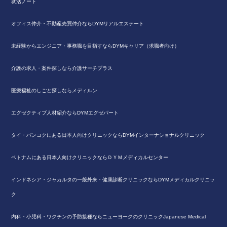
就活ノート
オフィス仲介・不動産売買仲介ならDYMリアルエステート
未経験からエンジニア・事務職を目指すならDYMキャリア（求職者向け）
介護の求人・案件探しなら介護サーチプラス
医療福祉のしごと探しならメディルン
エグゼクティブ人材紹介ならDYMエグゼパート
タイ・バンコクにある日本人向けクリニックならDYMインターナショナルクリニック
ベトナムにある日本人向けクリニックならＤＹＭメディカルセンター
インドネシア・ジャカルタの一般外来・健康診断クリニックならDYMメディカルクリニッ
ク
内科・小児科・ワクチンの予防接種ならニューヨークのクリニックJapanese Medical