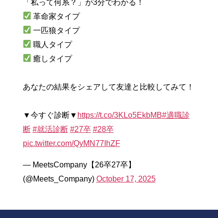
「私って何系？」が3分でわかる！
革命家タイプ
一匹狼タイプ
職人タイプ
癒しタイプ
あなたの結果をシェアして友達と比較してみて！
▼今すぐ診断▼
https://t.co/3KLo5EkbMB
#適職診
断
#就活診断
#27卒
#28卒
pic.twitter.com/QyMN77IhZF
— MeetsCompany【26卒27卒】
(@Meets_Company)
October 17, 2025