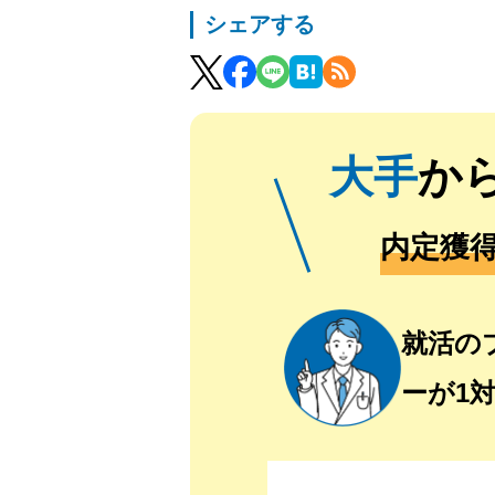
シェアする
大手
か
内定獲
就活の
ーが1