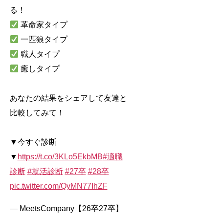
る！
革命家タイプ
一匹狼タイプ
職人タイプ
癒しタイプ
あなたの結果をシェアして友達と
比較してみて！
▼今すぐ診断
▼
https://t.co/3KLo5EkbMB
#適職
診断
#就活診断
#27卒
#28卒
pic.twitter.com/QyMN77IhZF
— MeetsCompany【26卒27卒】