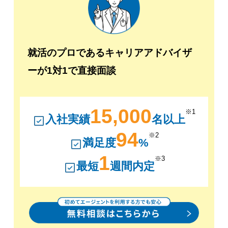
就活のプロであるキャリアアドバイザ
ーが1対1で直接面談
15,000
※1
入社実績
名以上
94
※2
満足度
%
1
※3
最短
週間内定