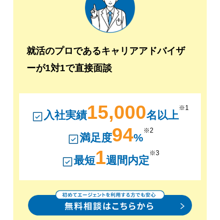
就活のプロであるキャリアアドバイザ
ーが1対1で直接面談
15,000
※1
入社実績
名以上
94
※2
満足度
%
1
※3
最短
週間内定