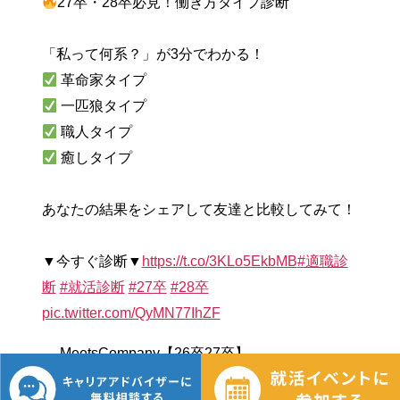
27卒・28卒必見！働き方タイプ診断
「私って何系？」が3分でわかる！
革命家タイプ
一匹狼タイプ
職人タイプ
癒しタイプ
あなたの結果をシェアして友達と比較してみて！
▼今すぐ診断▼
https://t.co/3KLo5EkbMB
#適職診
断
#就活診断
#27卒
#28卒
pic.twitter.com/QyMN77IhZF
— MeetsCompany【26卒27卒】
(@Meets_Company)
October 17, 2025