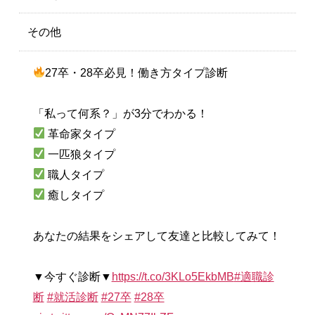
その他
27卒・28卒必見！働き方タイプ診断
「私って何系？」が3分でわかる！
革命家タイプ
一匹狼タイプ
職人タイプ
癒しタイプ
あなたの結果をシェアして友達と比較してみて！
▼今すぐ診断▼
https://t.co/3KLo5EkbMB
#適職診
断
#就活診断
#27卒
#28卒