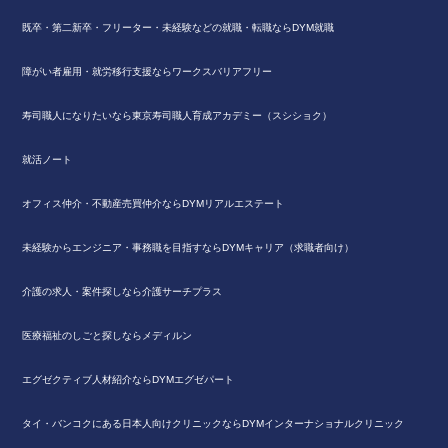
既卒・第二新卒・フリーター・未経験などの就職・転職ならDYM就職
障がい者雇用・就労移行支援ならワークスバリアフリー
寿司職人になりたいなら東京寿司職人育成アカデミー（スシショク）
就活ノート
オフィス仲介・不動産売買仲介ならDYMリアルエステート
未経験からエンジニア・事務職を目指すならDYMキャリア（求職者向け）
介護の求人・案件探しなら介護サーチプラス
医療福祉のしごと探しならメディルン
エグゼクティブ人材紹介ならDYMエグゼパート
タイ・バンコクにある日本人向けクリニックならDYMインターナショナルクリニック