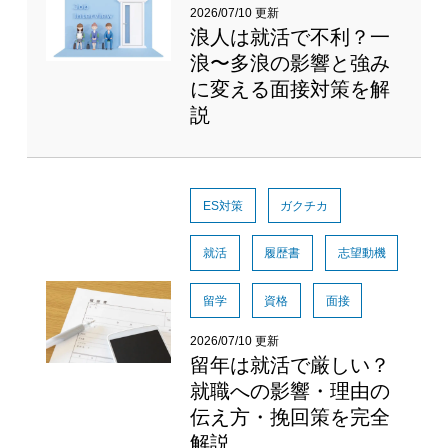
2026/07/10 更新
浪人は就活で不利？一
浪〜多浪の影響と強み
に変える面接対策を解
説
ES対策
ガクチカ
就活
履歴書
志望動機
留学
資格
面接
2026/07/10 更新
留年は就活で厳しい？
就職への影響・理由の
伝え方・挽回策を完全
解説