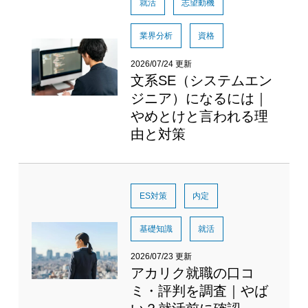
就活
志望動機
業界分析
資格
2026/07/24 更新
文系SE（システムエン
ジニア）になるには｜
やめとけと言われる理
由と対策
ES対策
内定
基礎知識
就活
2026/07/23 更新
アカリク就職の口コ
ミ・評判を調査｜やば