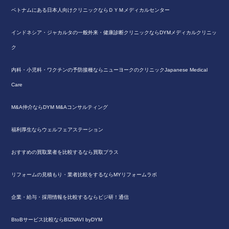
ベトナムにある日本人向けクリニックならＤＹＭメディカルセンター
インドネシア・ジャカルタの一般外来・健康診断クリニックならDYMメディカルクリニッ
ク
内科・小児科・ワクチンの予防接種ならニューヨークのクリニックJapanese Medical
Care
M&A仲介ならDYM M&Aコンサルティング
福利厚生ならウェルフェアステーション
おすすめの買取業者を比較するなら買取プラス
リフォームの見積もり・業者比較をするならMYリフォームラボ
企業・給与・採用情報を比較するならビジ研！通信
BtoBサービス比較ならBIZNAVI byDYM