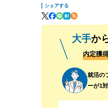
シェアする
大手
か
内定獲
就活の
ーが1