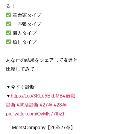
る！
革命家タイプ
一匹狼タイプ
職人タイプ
癒しタイプ
あなたの結果をシェアして友達と
比較してみて！
▼今すぐ診断
▼
https://t.co/3KLo5EkbMB
#適職
診断
#就活診断
#27卒
#28卒
pic.twitter.com/QyMN77IhZF
— MeetsCompany【26卒27卒】