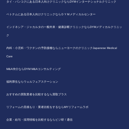
タイ・バンコクにある日本人向けクリニックならDYMインターナショナルクリニック
ベトナムにある日本人向けクリニックならＤＹＭメディカルセンター
インドネシア・ジャカルタの一般外来・健康診断クリニックならDYMメディカルクリニッ
ク
内科・小児科・ワクチンの予防接種ならニューヨークのクリニックJapanese Medical
Care
M&A仲介ならDYM M&Aコンサルティング
福利厚生ならウェルフェアステーション
おすすめの買取業者を比較するなら買取プラス
リフォームの見積もり・業者比較をするならMYリフォームラボ
企業・給与・採用情報を比較するならビジ研！通信