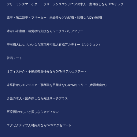
フリーランスマーケター・フリーランスエンジニアの求人・案件探しならDYMテック
既卒・第二新卒・フリーター・未経験などの就職・転職ならDYM就職
障がい者雇用・就労移行支援ならワークスバリアフリー
寿司職人になりたいなら東京寿司職人育成アカデミー（スシショク）
就活ノート
オフィス仲介・不動産売買仲介ならDYMリアルエステート
未経験からエンジニア・事務職を目指すならDYMキャリア（求職者向け）
介護の求人・案件探しなら介護サーチプラス
医療福祉のしごと探しならメディルン
エグゼクティブ人材紹介ならDYMエグゼパート