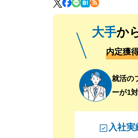
大手
か
内定獲
就活の
ーが1
入社実