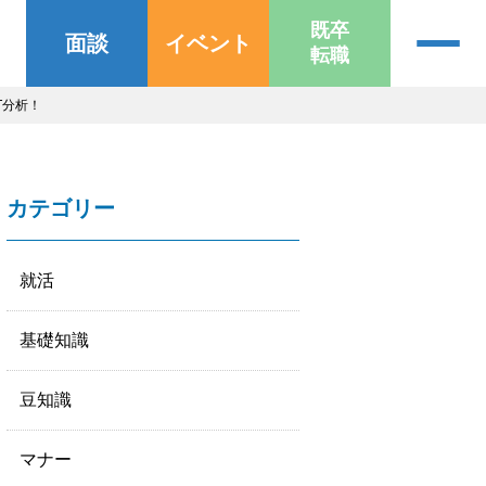
既卒
面談
イベント
転職
T分析！
カテゴリー
就活
基礎知識
豆知識
マナー