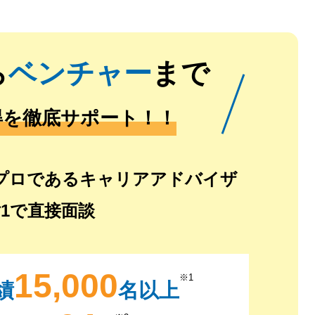
ら
ベンチャー
まで
得を徹底サポート！！
プロであるキャリアアドバイザ
対1で直接面談
15,000
※1
績
名以上