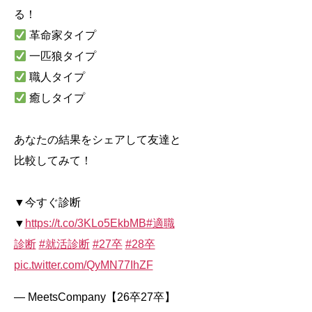
る！
革命家タイプ
一匹狼タイプ
職人タイプ
癒しタイプ
あなたの結果をシェアして友達と
比較してみて！
▼今すぐ診断
▼
https://t.co/3KLo5EkbMB
#適職
診断
#就活診断
#27卒
#28卒
pic.twitter.com/QyMN77IhZF
— MeetsCompany【26卒27卒】