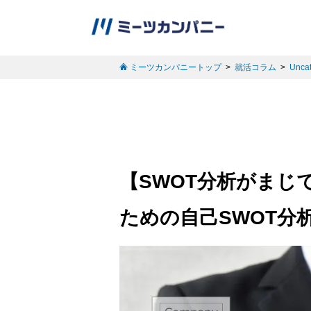
ミーツカンパニートップ
就活コラム
Uncat
【SWOT分析がまじ
ための自己SWOT分