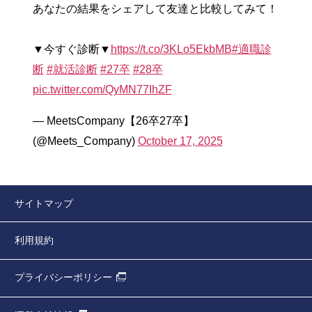
あなたの結果をシェアして友達と比較してみて！
▼今すぐ診断▼
https://t.co/3KLo5EkbMB
#適職診
断
#就活診断
#27卒
#28卒
pic.twitter.com/QyMN77IhZF
— MeetsCompany【26卒27卒】
(@Meets_Company)
October 17, 2025
サイトマップ
利用規約
プライバシーポリシー