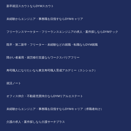
新卒就活スカウトならDYMスカウト
未経験からエンジニア・事務職を目指すならDYMキャリア
フリーランスマーケター・フリーランスエンジニアの求人・案件探しならDYMテック
既卒・第二新卒・フリーター・未経験などの就職・転職ならDYM就職
障がい者雇用・就労移行支援ならワークスバリアフリー
寿司職人になりたいなら東京寿司職人育成アカデミー（スシショク）
就活ノート
オフィス仲介・不動産売買仲介ならDYMリアルエステート
未経験からエンジニア・事務職を目指すならDYMキャリア（求職者向け）
介護の求人・案件探しなら介護サーチプラス