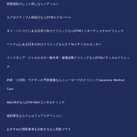
医療福祉のしごと探しならメディルン
エグゼクティブ人材紹介ならDYMエグゼパート
タイ・バンコクにある日本人向けクリニックならDYMインターナショナルクリニック
ベトナムにある日本人向けクリニックならＤＹＭメディカルセンター
インドネシア・ジャカルタの一般外来・健康診断クリニックならDYMメディカルクリニッ
ク
内科・小児科・ワクチンの予防接種ならニューヨークのクリニックJapanese Medical
Care
M&A仲介ならDYM M&Aコンサルティング
福利厚生ならウェルフェアステーション
おすすめの買取業者を比較するなら買取プラス