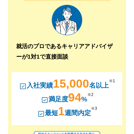
就活のプロであるキャリアアドバイザ
ーが1対1で直接面談
15,000
※1
入社実績
名以上
94
※2
満足度
%
1
※3
最短
週間内定