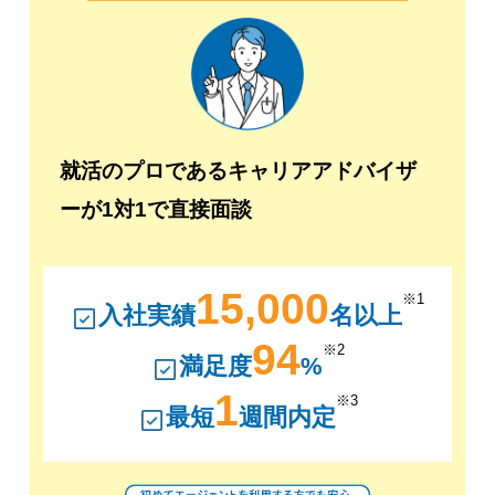
就活のプロであるキャリアアドバイザ
ーが1対1で直接面談
15,000
※1
入社実績
名以上
94
※2
満足度
%
1
※3
最短
週間内定