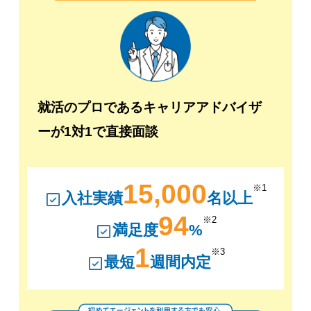
就活のプロであるキャリアアドバイザ
ーが1対1で直接面談
15,000
※1
入社実績
名以上
94
※2
満足度
%
1
※3
最短
週間内定