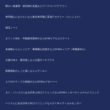
障がい者雇用・就労移行支援ならワークスバリアフリー
寿司職人になりたいなら東京寿司職人育成アカデミー（スシショク）
就活ノート
オフィス仲介・不動産売買仲介ならDYMリアルエステート
未経験からエンジニア・事務職を目指すならDYMキャリア（求職者向け）
介護の求人・案件探しなら介護サーチプラス
医療福祉のしごと探しならメディルン
エグゼクティブ人材紹介ならDYMエグゼパート
タイ・バンコクにある日本人向けクリニックならDYMインターナショナルクリニック
ベトナムにある日本人向けクリニックならＤＹＭメディカルセンター