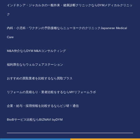
インドネシア・ジャカルタの一般外来・健康診断クリニックならDYMメディカルクリニッ
ク
内科・小児科・ワクチンの予防接種ならニューヨークのクリニックJapanese Medical
Care
M&A仲介ならDYM M&Aコンサルティング
福利厚生ならウェルフェアステーション
おすすめの買取業者を比較するなら買取プラス
リフォームの見積もり・業者比較をするならMYリフォームラボ
企業・給与・採用情報を比較するならビジ研！通信
BtoBサービス比較ならBIZNAVI byDYM