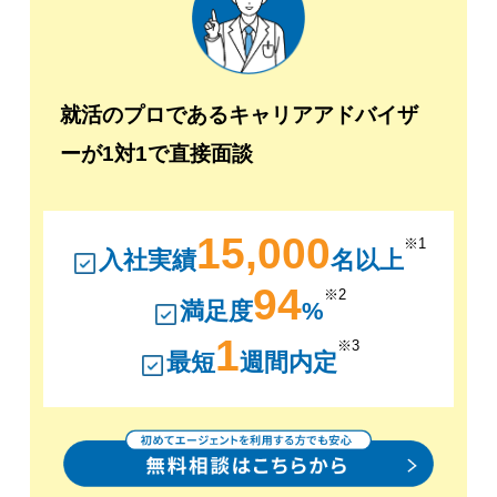
就活のプロであるキャリアアドバイザ
ーが1対1で直接面談
15,000
※1
入社実績
名以上
94
※2
満足度
%
1
※3
最短
週間内定