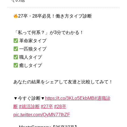
27卒・28卒必見！働き方タイプ診断
「私って何系？」が3分でわかる！
革命家タイプ
一匹狼タイプ
職人タイプ
癒しタイプ
あなたの結果をシェアして友達と比較してみて！
▼今すぐ診断▼
https://t.co/3KLo5EkbMB
#適職診
断
#就活診断
#27卒
#28卒
pic.twitter.com/QyMN77IhZF