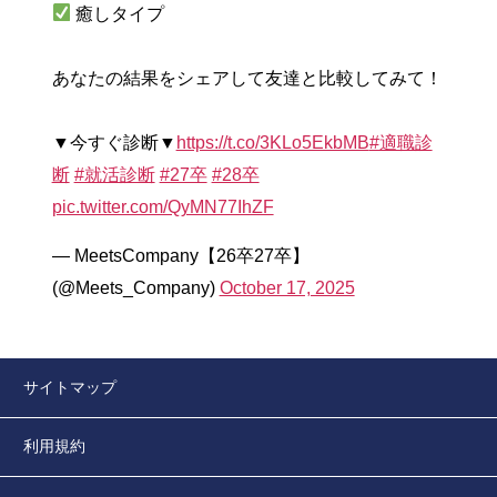
癒しタイプ
あなたの結果をシェアして友達と比較してみて！
▼今すぐ診断▼
https://t.co/3KLo5EkbMB
#適職診
断
#就活診断
#27卒
#28卒
pic.twitter.com/QyMN77IhZF
— MeetsCompany【26卒27卒】
(@Meets_Company)
October 17, 2025
サイトマップ
利用規約