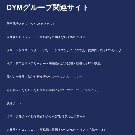
DYMグループ関連サイト
新卒就活スカウトならDYMスカウト
未経験からエンジニア・事務職を目指すならDYMキャリア
フリーランスマーケター・フリーランスエンジニアの求人・案件探しならDYMテック
既卒・第二新卒・フリーター・未経験などの就職・転職ならDYM就職
障がい者雇用・就労移行支援ならワークスバリアフリー
寿司職人になりたいなら東京寿司職人育成アカデミー（スシショク）
就活ノート
オフィス仲介・不動産売買仲介ならDYMリアルエステート
未経験からエンジニア・事務職を目指すならDYMキャリア（求職者向け）