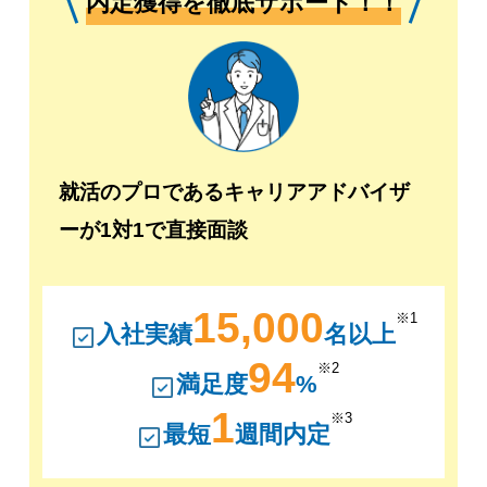
内定獲得を徹底サポート！！
就活のプロであるキャリアアドバイザ
ーが1対1で直接面談
15,000
※1
入社実績
名以上
94
※2
満足度
%
1
※3
最短
週間内定