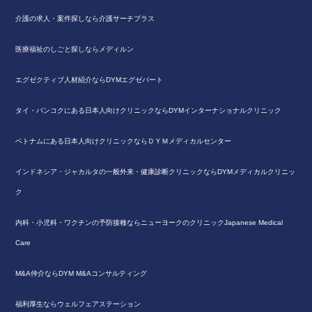
介護の求人・案件探しなら介護サーチプラス
医療福祉のしごと探しならメディルン
エグゼクティブ人材紹介ならDYMエグゼパート
タイ・バンコクにある日本人向けクリニックならDYMインターナショナルクリニック
ベトナムにある日本人向けクリニックならＤＹＭメディカルセンター
インドネシア・ジャカルタの一般外来・健康診断クリニックならDYMメディカルクリニッ
ク
内科・小児科・ワクチンの予防接種ならニューヨークのクリニックJapanese Medical
Care
M&A仲介ならDYM M&Aコンサルティング
福利厚生ならウェルフェアステーション