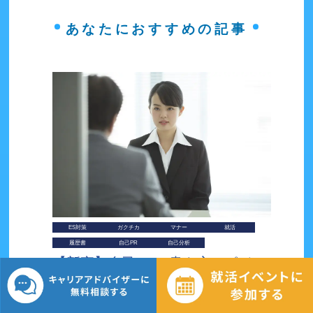
あなたにおすすめの記事
ES対策
ガクチカ
マナー
就活
履歴書
自己PR
自己分析
【新卒】自己PRの書き方とポイン
トを紹介｜例文あり