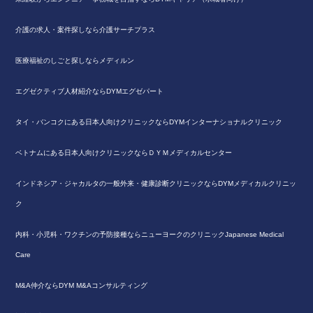
介護の求人・案件探しなら介護サーチプラス
医療福祉のしごと探しならメディルン
エグゼクティブ人材紹介ならDYMエグゼパート
タイ・バンコクにある日本人向けクリニックならDYMインターナショナルクリニック
ベトナムにある日本人向けクリニックならＤＹＭメディカルセンター
インドネシア・ジャカルタの一般外来・健康診断クリニックならDYMメディカルクリニッ
ク
内科・小児科・ワクチンの予防接種ならニューヨークのクリニックJapanese Medical
Care
M&A仲介ならDYM M&Aコンサルティング