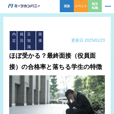
既卒
面談
イベント
転職
内
就
豆
面
更新日 2025/01/23
定
活
知
接
識
ほぼ受かる？最終面接（役員面
接）の合格率と落ちる学生の特徴