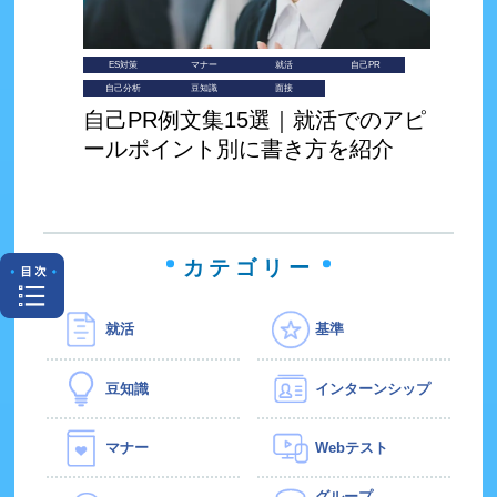
ES対策
マナー
就活
自己PR
自己分析
豆知識
面接
自己PR例文集15選｜就活でのアピ
ールポイント別に書き方を紹介
カテゴリー
就活
基準
豆知識
インターンシップ
マナー
Webテスト
グループ