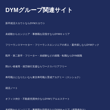
DYMグループ関連サイト
新卒就活スカウトならDYMスカウト
未経験からエンジニア・事務職を目指すならDYMキャリア
フリーランスマーケター・フリーランスエンジニアの求人・案件探しならDYMテック
既卒・第二新卒・フリーター・未経験などの就職・転職ならDYM就職
障がい者雇用・就労移行支援ならワークスバリアフリー
寿司職人になりたいなら東京寿司職人育成アカデミー（スシショク）
就活ノート
オフィス仲介・不動産売買仲介ならDYMリアルエステート
未経験からエンジニア・事務職を目指すならDYMキャリア（求職者向け）