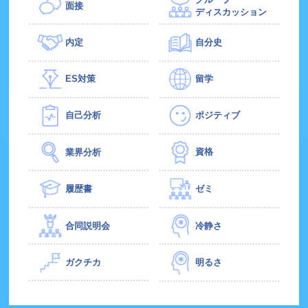
面接
ディスカッション
内定
自分史
ES対策
留学
自己分析
ポジティブ
資格
業界分析
履歴書
ゼミ
合同説明会
冷静さ
ガクチカ
明るさ