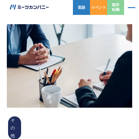
既卒
面談
イベント
転職
そ
の
他